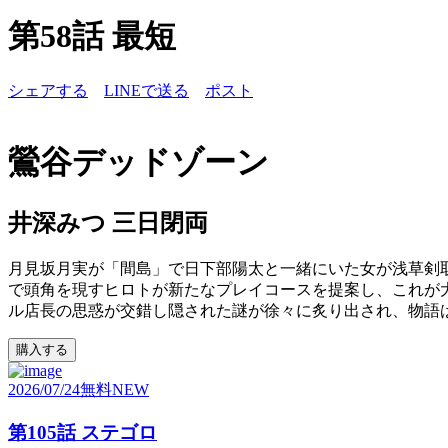
第58話 最短
シェアする
LINEで送る
ポスト
鶯谷デッドゾーン
井深みつ 三日閉両
月見坂月実が「間島」で日下部陽太と一緒にいた女が浅草剣
で頭角を現すヒロトが新たなプレイコースを提案し、これが大
ル店長の思惑が交錯し隠された謎が徐々に炙り出され、物語
購入する
2026/07/24
無料
NEW
第105話 ステゴロ